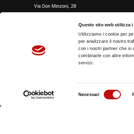
Via Don Minzoni, 28
40057 - Fraz. Cadriano Granarolo dell'Emilia
(Bologna)
Questo sito web utilizza i
Ph. +39 051 6065111
Utilizziamo i cookie per pe
Vat. 00592061204
per analizzare il nostro tra
con i nostri partner che si
combinarle con altre inform
servizi.
© 2026 Flodraulic Industrial
Selezione
Necessari
del
consenso