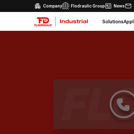
Company
Flodraulic Group
News
Solutions
Appl