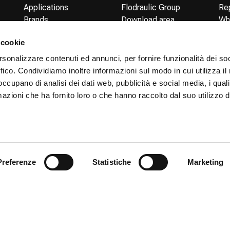
Applications
Flodraulic Group
Re
Brands
Download area
Wh
Shop online
Work with us
Inf
 cookie
Gen
Sa
rsonalizzare contenuti ed annunci, per fornire funzionalità dei so
Gen
ffico. Condividiamo inoltre informazioni sul modo in cui utilizza il 
Pu
 occupano di analisi dei dati web, pubblicità e social media, i qual
azioni che ha fornito loro o che hanno raccolto dal suo utilizzo d
Cookie
Privacy
Accessibil
Preferenze
Statistiche
Marketing
policy
policy
Statement