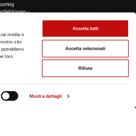
porting
istleblowing –
orming the reporter
eral conditions of
Accetta tutti
le
cial media e
eral Conditions of
nostro sito
rchase
Accetta selezionati
i potrebbero
ei loro
Rifiuta
ity
Crafted by
Guermandi Group
Mostra dettagli