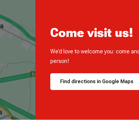
Come visit us!
We’d love to welcome you: come and
person!
Find directions in Google Maps